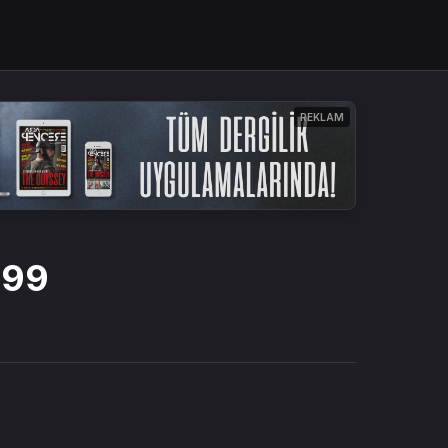
REKLAM
 99